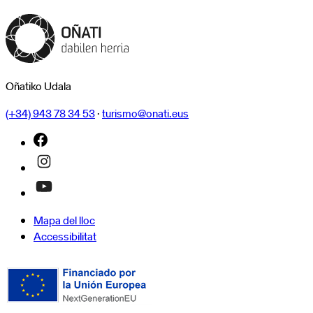
Oñatiko Udala
(+34) 943 78 34 53
·
turismo@onati.eus
Mapa del lloc
Accessibilitat