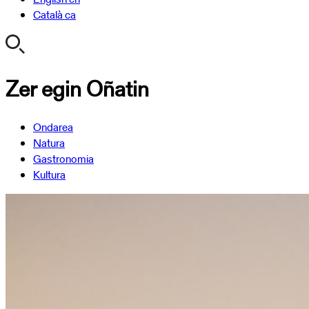
Català
ca
Zer egin Oñatin
Ondarea
Natura
Gastronomia
Kultura