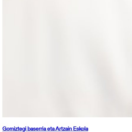
Gomiztegi baserria eta Artzain Eskola