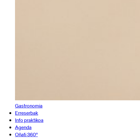
Gastronomia
Erreserbak
Info praktikoa
Agenda
Oñati 360º