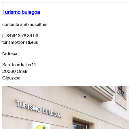
Turismo bulegoa
contacta amb nosaltres
(+34)943 78 34 53
turismo@onati.eus
l'adreça
San Juan kalea 14
20560 Oñati
Gipuzkoa