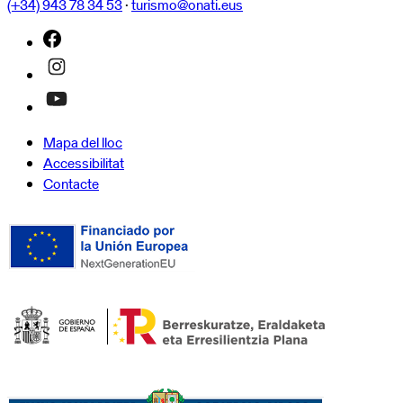
(+34) 943 78 34 53
·
turismo@onati.eus
Mapa del lloc
Accessibilitat
Contacte