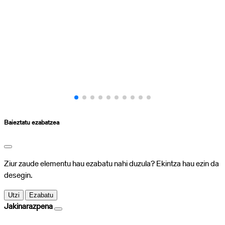
Baieztatu ezabatzea
Ziur zaude elementu hau ezabatu nahi duzula? Ekintza hau ezin da
desegin.
Utzi
Ezabatu
Jakinarazpena