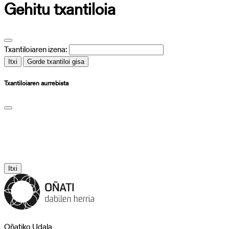
Gehitu txantiloia
Txantiloiaren izena:
Itxi
Gorde txantiloi gisa
Txantiloiaren aurrebista
Itxi
Oñatiko Udala