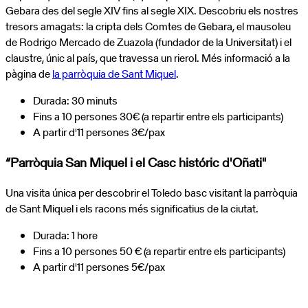
Gebara des del segle XIV fins al segle XIX. Descobriu els nostres
tresors amagats: la cripta dels Comtes de Gebara, el mausoleu
de Rodrigo Mercado de Zuazola (fundador de la Universitat) i el
claustre, únic al país, que travessa un rierol. Més informació a la
pàgina de
la parròquia de Sant Miquel
.
Durada: 30 minuts
Fins a 10 persones 30€ (a repartir entre els participants)
A partir d'11 persones 3€/pax
“Parròquia San Miquel i el Casc históric d'Oñati"
Una visita única per descobrir el Toledo basc visitant la parròquia
de Sant Miquel i els racons més significatius de la ciutat.
Durada: 1 hore
Fins a 10 persones 50 € (a repartir entre els participants)
A partir d'11 persones 5€/pax