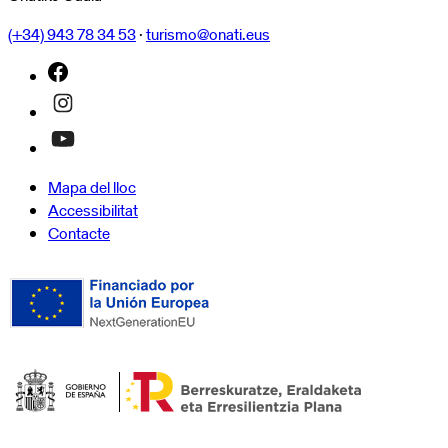
(+34) 943 78 34 53
·
turismo@onati.eus
Mapa del lloc
Accessibilitat
Contacte