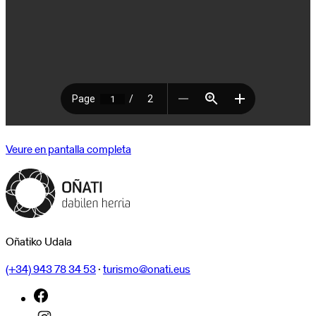
Veure en pantalla completa
Oñatiko Udala
(+34) 943 78 34 53
·
turismo@onati.eus