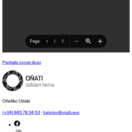
Pantaila osoan ikusi
Oñatiko Udala
(+34) 943 78 34 53
·
turismo@onati.eus