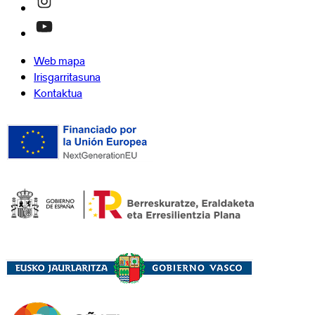
Web mapa
Irisgarritasuna
Kontaktua