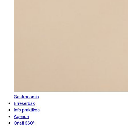
Gastronomia
Erreserbak
Info praktikoa
Agenda
Oñati 360º