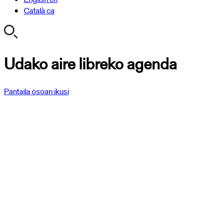
Català
ca
Udako aire libreko agenda
Pantaila osoan ikusi