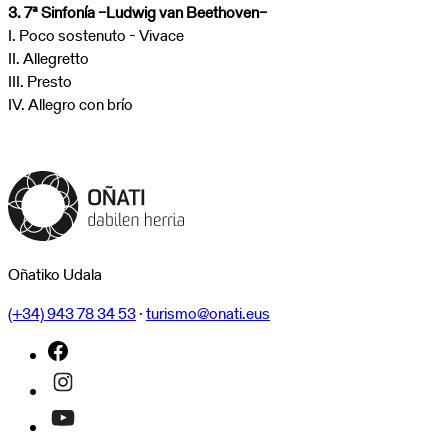
3. 7ª Sinfonía –Ludwig van Beethoven–
I. Poco sostenuto - Vivace
II. Allegretto
III. Presto
IV. Allegro con brío
Oñatiko Udala
(+34) 943 78 34 53
·
turismo@onati.eus