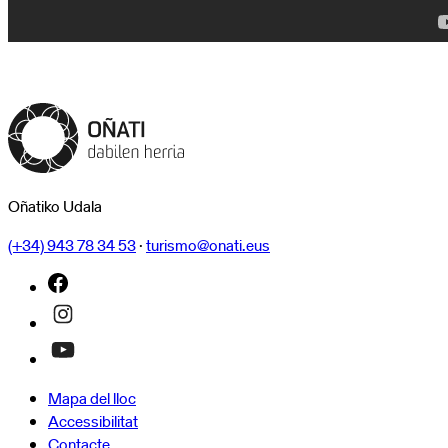
Oñatiko Udala
(+34) 943 78 34 53
·
turismo@onati.eus
Mapa del lloc
Accessibilitat
Contacte