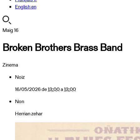
English
en
https://turismoa.xn-
Maig
16
-
Broken Brothers Brass Band
oati-
gqa.eus/ca/agenda/broken-
brothers-
Zinema
brass-
band
Noiz
Broken
Brothers
16/05/2026
de
13:00
a
13:00
Brass
Non
Band
2026-
Herrian zehar
05-
16T13:00:00+02:00
2026-
05-