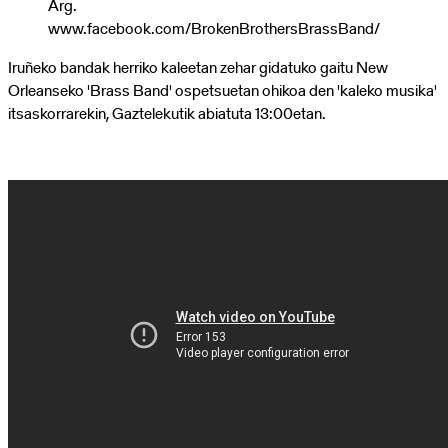
Arg.
www.facebook.com/BrokenBrothersBrassBand/
Iruñeko bandak herriko kaleetan zehar gidatuko gaitu New
Orleanseko 'Brass Band' ospetsuetan ohikoa den 'kaleko musika'
itsaskorrarekin, Gaztelekutik abiatuta 13:00etan.