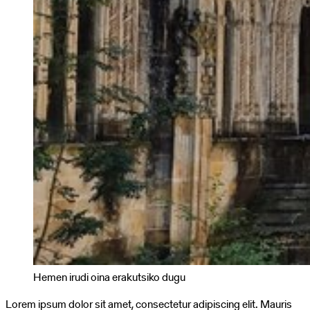
et
ipsum
laoreet,
fermentum
ipsum
sit
amet,
maximus
purus.
Hemen irudi oina erakutsiko dugu
Lorem ipsum dolor sit amet, consectetur adipiscing elit. Mauris