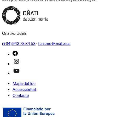
Oñatiko Udala
(+34) 943 78 34 53
·
turismo@onati.eus
Mapa del lloc
Accessibilitat
Contacte