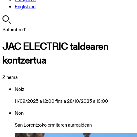
English
en
https://turismoa.xn-
Setembre
11
-
JAC ELECTRIC taldearen
oati-
gqa.eus/ca/agenda/copy3_of_jac-
kontzertua
electric-
taldearen-
kontzertua
Zinema
JAC
ELECTRIC
Noiz
taldearen
kontzertua
11/09/2025 a 12:00
fins a
28/10/2025 a 13:00
2025-
Non
09-
11T12:00:00+02:00
San Lorentzoko ermitaren aurrealdean
2025-
10-