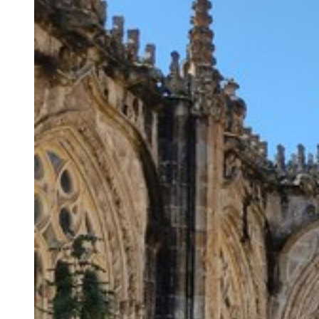
28T13:00:00+01:00
Lorem
ipsum
dolor
sit
amet,
consectetur
adipiscing
elit.
Vivamus
euismod
lectus
risus,
vitae
convallis
eros
lacinia
ut.
Curabitur