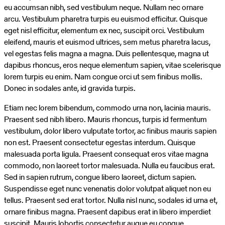
eu accumsan nibh, sed vestibulum neque. Nullam nec ornare
arcu. Vestibulum pharetra turpis eu euismod efficitur. Quisque
eget nisl efficitur, elementum ex nec, suscipit orci. Vestibulum
eleifend, mauris et euismod ultrices, sem metus pharetra lacus,
vel egestas felis magna a magna. Duis pellentesque, magna ut
dapibus rhoncus, eros neque elementum sapien, vitae scelerisque
lorem turpis eu enim. Nam congue orci ut sem finibus mollis.
Donec in sodales ante, id gravida turpis.
Etiam nec lorem bibendum, commodo urna non, lacinia mauris.
Praesent sed nibh libero. Mauris rhoncus, turpis id fermentum
vestibulum, dolor libero vulputate tortor, ac finibus mauris sapien
non est. Praesent consectetur egestas interdum. Quisque
malesuada porta ligula. Praesent consequat eros vitae magna
commodo, non laoreet tortor malesuada. Nulla eu faucibus erat.
Sed in sapien rutrum, congue libero laoreet, dictum sapien.
Suspendisse eget nunc venenatis dolor volutpat aliquet non eu
tellus. Praesent sed erat tortor. Nulla nisl nunc, sodales id urna et,
ornare finibus magna. Praesent dapibus erat in libero imperdiet
suscipit. Mauris lobortis consectetur augue eu congue.