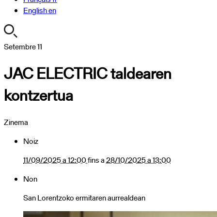
English
en
https://turismoa.xn-
Setembre
11
-
JAC ELECTRIC taldearen
oati-
gqa.eus/ca/agenda/copy4_of_jac-
kontzertua
electric-
taldearen-
kontzertua
Zinema
JAC
ELECTRIC
Noiz
taldearen
kontzertua
11/09/2025 a 12:00
fins a
28/10/2025 a 13:00
2025-
Non
09-
11T12:00:00+02:00
San Lorentzoko ermitaren aurrealdean
2025-
10-