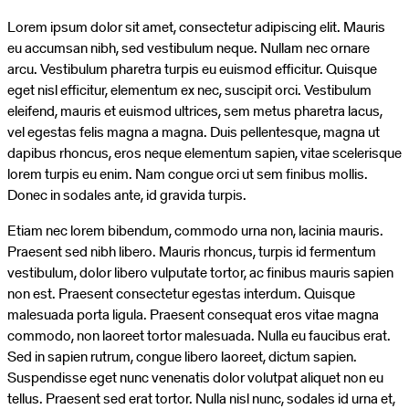
et
ipsum
Lorem ipsum dolor sit amet, consectetur adipiscing elit. Mauris
laoreet,
eu accumsan nibh, sed vestibulum neque. Nullam nec ornare
fermentum
arcu. Vestibulum pharetra turpis eu euismod efficitur. Quisque
ipsum
eget nisl efficitur, elementum ex nec, suscipit orci. Vestibulum
sit
eleifend, mauris et euismod ultrices, sem metus pharetra lacus,
amet,
vel egestas felis magna a magna. Duis pellentesque, magna ut
maximus
dapibus rhoncus, eros neque elementum sapien, vitae scelerisque
purus.
lorem turpis eu enim. Nam congue orci ut sem finibus mollis.
Donec in sodales ante, id gravida turpis.
Etiam nec lorem bibendum, commodo urna non, lacinia mauris.
Praesent sed nibh libero. Mauris rhoncus, turpis id fermentum
vestibulum, dolor libero vulputate tortor, ac finibus mauris sapien
non est. Praesent consectetur egestas interdum. Quisque
malesuada porta ligula. Praesent consequat eros vitae magna
commodo, non laoreet tortor malesuada. Nulla eu faucibus erat.
Sed in sapien rutrum, congue libero laoreet, dictum sapien.
Suspendisse eget nunc venenatis dolor volutpat aliquet non eu
tellus. Praesent sed erat tortor. Nulla nisl nunc, sodales id urna et,