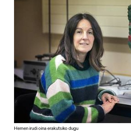
28T13:00:00+01:00
Lorem
ipsum
dolor
sit
amet,
consectetur
adipiscing
elit.
Vivamus
euismod
lectus
risus,
vitae
convallis
eros
lacinia
ut.
Curabitur
Hemen irudi oina erakutsiko dugu