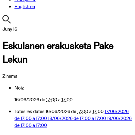
English
en
https://turismoa.xn-
Juny
16
-
Eskulanen erakusketa Pake
oati-
gqa.eus/ca/agenda/eskulanen-
Lekun
erakusketa-
1
Eskulanen
Zinema
erakusketa
Pake
Noiz
Lekun
2026-
16/06/2026
de
17:00
a
17:00
06-
Totes les dates
16/06/2026
de
17:00
a
17:00
17/06/2026
16T17:00:00+02:00
de
17:00
a
17:00
18/06/2026
de
17:00
a
17:00
19/06/2026
2026-
de
17:00
a
17:00
06-
16T17:00:00+02:00