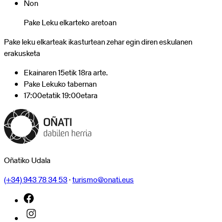
Non
Pake
Leku
Pake Leku elkarteko aretoan
elkarteak
Pake leku elkarteak ikasturtean zehar egin diren eskulanen
antolatuta
erakusketa
Ekainaren 15etik 18ra arte.
Pake Lekuko tabernan
17:00etatik 19:00etara
Oñatiko Udala
(+34) 943 78 34 53
·
turismo@onati.eus