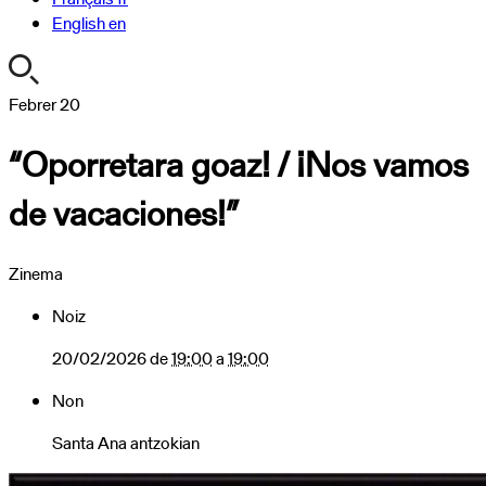
English
en
https://turismoa.xn-
Febrer
20
-
“Oporretara goaz! / ¡Nos vamos
oati-
gqa.eus/ca/agenda/nos-
de vacaciones!”
vamos-
de-
vacaciones-
Zinema
antzezlana
“Oporretara
Noiz
goaz!
/
20/02/2026
de
19:00
a
19:00
¡Nos
Non
vamos
de
Santa Ana antzokian
vacaciones!”
2026-