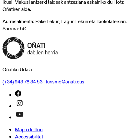
Ikusi-Makusi antzerki taldeak antzezlana eskainiko du Hotz
Oñatiren alde.
Aurresalmenta: Pake Lekun, Lagun Lekun eta Txokolateixian.
Sarrera: 5€
Oñatiko Udala
(+34) 943 78 34 53
·
turismo@onati.eus
Mapa del lloc
Accessibilitat