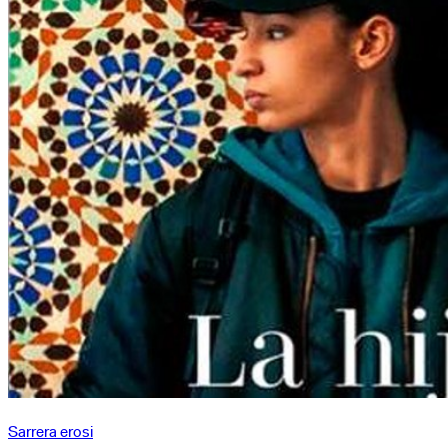
azken
emanaldia
Sarrera erosi