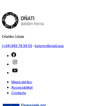
Oñatiko Udala
(+34) 943 78 34 53
·
turismo@onati.eus
Mapa del lloc
Accessibilitat
Contacte