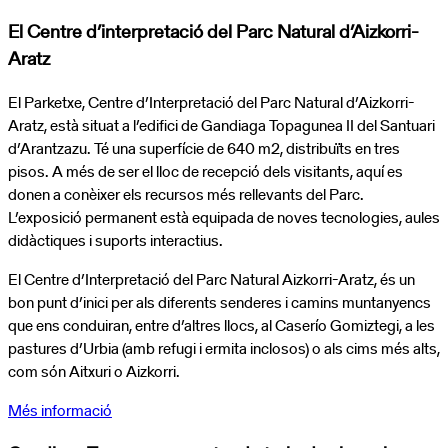
El Centre d’interpretació del Parc Natural d’Aizkorri-
Aratz
El Parketxe, Centre d’Interpretació del Parc Natural d’Aizkorri-
Aratz, està situat a l’edifici de Gandiaga Topagunea II del Santuari
d’Arantzazu. Té una superfície de 640 m2, distribuïts en tres
pisos. A més de ser el lloc de recepció dels visitants, aquí es
donen a conèixer els recursos més rellevants del Parc.
L’exposició permanent està equipada de noves tecnologies, aules
didàctiques i suports interactius.
El Centre d’Interpretació del Parc Natural Aizkorri-Aratz, és un
bon punt d’inici per als diferents senderes i camins muntanyencs
que ens conduiran, entre d’altres llocs, al Caserío Gomiztegi, a les
pastures d’Urbia (amb refugi i ermita inclosos) o als cims més alts,
com són Aitxuri o Aizkorri.
Més informació