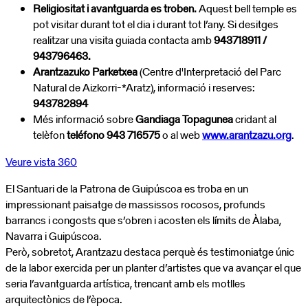
Religiositat i avantguarda es troben.
Aquest bell temple es
pot visitar durant tot el dia i durant tot l’any. Si desitges
realitzar una visita guiada contacta amb
943718911 /
943796463.
Arantzazuko Parketxea
(Centre d'Interpretació del Parc
Natural de Aizkorri-*Aratz), informació i reserves:
943782894
Més informació sobre
Gandiaga Topagunea
cridant al
telèfon
teléfono 943 716575
o al web
www.arantzazu.org
.
Veure vista 360
El Santuari de la Patrona de Guipúscoa es troba en un
impressionant paisatge de massissos rocosos, profunds
barrancs i congosts que s’obren i acosten els límits de Àlaba,
Navarra i Guipúscoa.
Però, sobretot, Arantzazu destaca perquè és testimoniatge únic
de la labor exercida per un planter d’artistes que va avançar el que
seria l’avantguarda artística, trencant amb els motlles
arquitectònics de l’època.