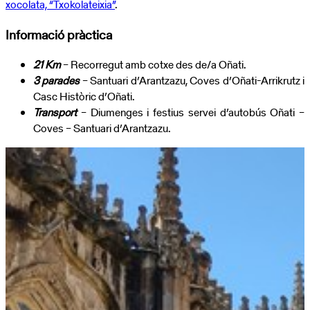
xocolata, “Txokolateixia”
.
Informació pràctica
21 Km
– Recorregut amb cotxe des de/a Oñati.
3 parades
– Santuari d’Arantzazu, Coves d’Oñati-Arrikrutz i
Casc Històric d’Oñati.
Transport
– Diumenges i festius servei d’autobús Oñati –
Coves – Santuari d’Arantzazu.