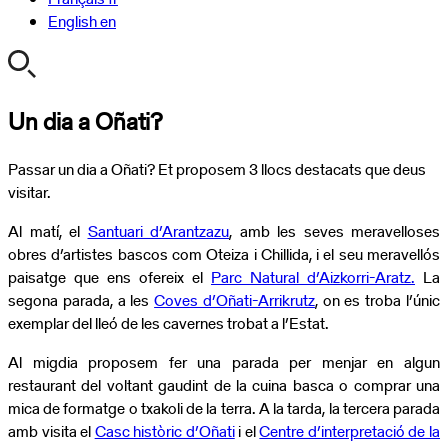
English
en
Un dia a Oñati?
Passar un dia a Oñati? Et proposem 3 llocs destacats que deus
visitar.
Al matí, el
Santuari d’Arantzazu
, amb les seves meravelloses
obres d’artistes bascos com Oteiza i Chillida, i el seu meravellós
paisatge que ens ofereix el
Parc Natural d’Aizkorri-Aratz.
La
segona parada, a les
Coves d’Oñati-Arrikrutz
, on es troba l’únic
exemplar del lleó de les cavernes trobat a l’Estat.
Al migdia proposem fer una parada per menjar en algun
restaurant del voltant gaudint de la cuina basca o comprar una
mica de formatge o txakoli de la terra. A la tarda, la tercera parada
amb visita el
Casc històric d’Oñati
i el
Centre d’interpretació de la