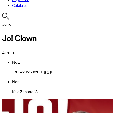
Català
ca
https://turismoa.xn-
Junio
11
-
Jo! Clown
oati-
gqa.eus/es/agenda/jo-
clown
Zinema
Jo!
Clown
Noiz
2026-
06-
11/06/2026
18:00
-
18:00
11T18:00:00+02:00
Non
2026-
06-
Kale Zaharra 13
11T18:00:00+02:00
Con
motivo
de