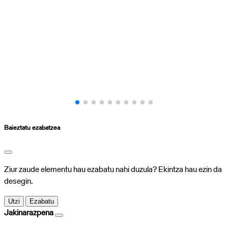
Baieztatu ezabatzea
Ziur zaude elementu hau ezabatu nahi duzula? Ekintza hau ezin da
desegin.
Utzi
Ezabatu
Jakinarazpena