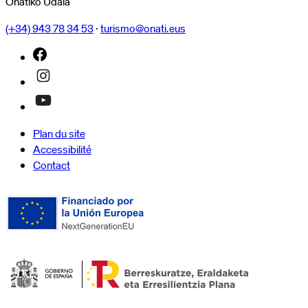
Oñatiko Udala
(+34) 943 78 34 53
·
turismo@onati.eus
Plan du site
Accessibilité
Contact