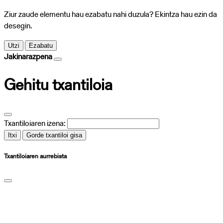
Ziur zaude elementu hau ezabatu nahi duzula? Ekintza hau ezin da
desegin.
Utzi
Ezabatu
Jakinarazpena
Gehitu txantiloia
Txantiloiaren izena:
Itxi
Gorde txantiloi gisa
Txantiloiaren aurrebista