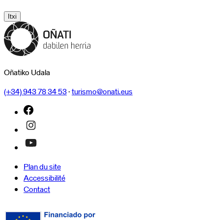
Itxi
Oñatiko Udala
(+34) 943 78 34 53
·
turismo@onati.eus
Plan du site
Accessibilité
Contact