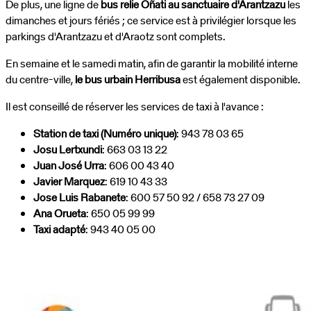
De plus, une ligne de
bus relie Oñati au sanctuaire d'Arantzazu
les
dimanches et jours fériés ; ce service est à privilégier lorsque les
parkings d'Arantzazu et d'Araotz sont complets.
En semaine et le samedi matin, afin de garantir la mobilité interne
du centre-ville,
le bus urbain Herribusa
est également disponible.
Il est conseillé de réserver les services de taxi à l'avance :
Station de taxi (Numéro unique)
: 943 78 03 65
Josu Lertxundi
: 663 03 13 22
Juan José Urra
: 606 00 43 40
Javier Marquez
: 619 10 43 33
Jose Luis Rabanete
: 600 57 50 92 / 658 73 27 09
Ana Orueta
: 650 05 99 99
Taxi adapté
: 943 40 05 00