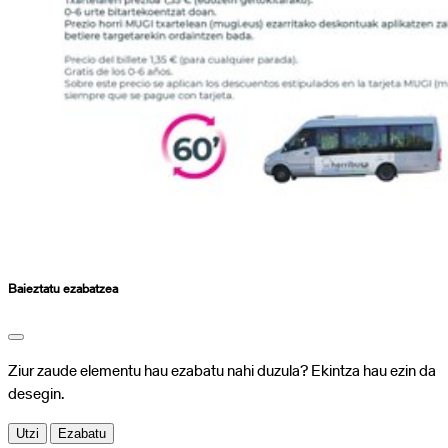
Baieztatu ezabatzea
Ziur zaude elementu hau ezabatu nahi duzula? Ekintza hau ezin da
desegin.
Utzi
Ezabatu