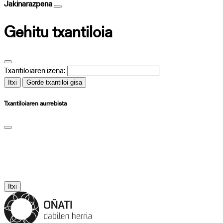
Jakinarazpena
Gehitu txantiloia
Txantiloiaren izena:
Itxi
Gorde txantiloi gisa
Txantiloiaren aurrebista
Itxi