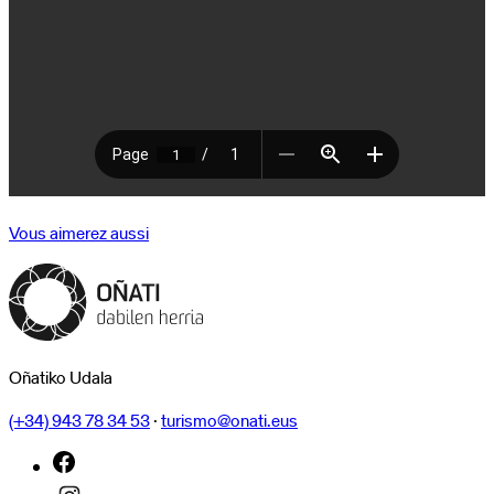
Vous aimerez aussi
Oñatiko Udala
(+34) 943 78 34 53
·
turismo@onati.eus