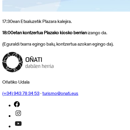
Organizado
por
Jose
17:30ean Etxaluzetik Plazara kalejira.
de
Azpiazu
18:00etan kontzertua Plazako kiosko berrian
izango da.
Musika
Eskola
(Eguraldi txarra egingo balu, kontzertua azokan egingo da).
.
Dentro
del
programa
Kalean
Oñatiko Udala
(+34) 943 78 34 53
·
turismo@onati.eus