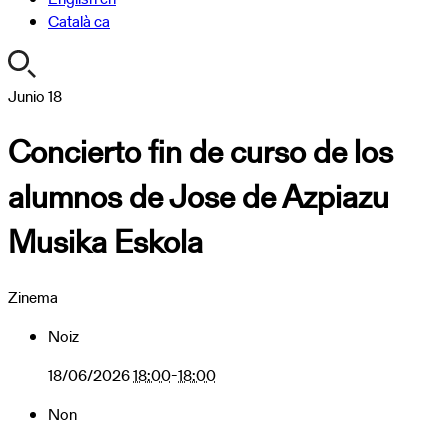
Català
ca
https://turismoa.xn-
Junio
18
-
Concierto fin de curso de los
oati-
gqa.eus/es/agenda/concierto-
alumnos de Jose de Azpiazu
fin-
de-
Musika Eskola
curso-
de-
los-
Zinema
alumnos-
de-
Noiz
jose-
de-
18/06/2026
18:00
-
18:00
azpiazu-
Non
musika-
eskola