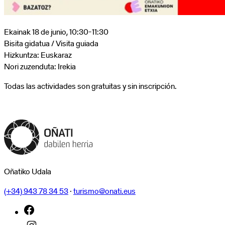
mujeres
de
Oñati
Ekainak 18 de junio, 10:30-11:30
Bisita gidatua / Visita guiada
Hizkuntza: Euskaraz
Nori zuzenduta: Irekia
Todas las actividades son gratuitas y sin inscripción.
Oñatiko Udala
(+34) 943 78 34 53
·
turismo@onati.eus