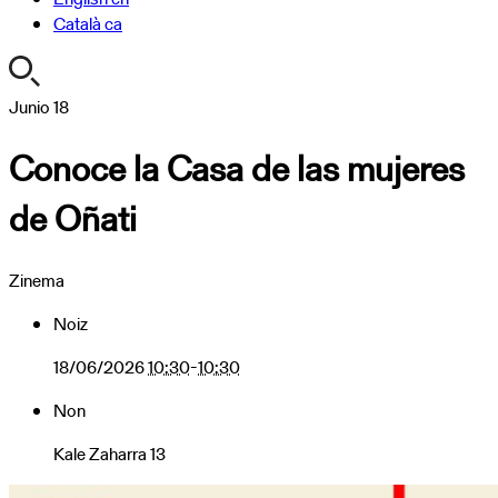
Català
ca
https://turismoa.xn-
Junio
18
-
Conoce la Casa de las mujeres
oati-
gqa.eus/es/agenda/conoce-
de Oñati
la-
casa-
de-
Zinema
las-
mujeres-
Noiz
de-
onati
18/06/2026
10:30
-
10:30
Conoce
Non
la
Casa
Kale Zaharra 13
de
las