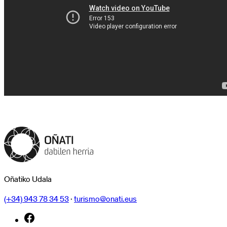
Oñatiko Udala
(+34) 943 78 34 53
·
turismo@onati.eus