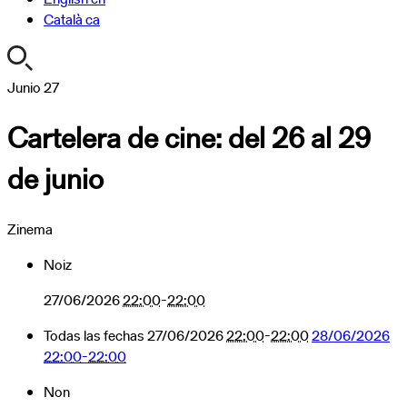
Català
ca
https://turismoa.xn-
Junio
27
-
Cartelera de cine: del 26 al 29
oati-
gqa.eus/es/agenda/programacion-
de junio
de-
cine-
2
Zinema
Cartelera
de
Noiz
cine:
del
27/06/2026
22:00
-
22:00
26
Todas las fechas
27/06/2026
22:00
-
22:00
28/06/2026
al
22:00
-
22:00
29
de
Non
junio