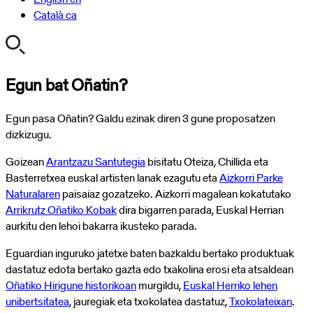
Català
ca
Egun bat Oñatin?
Egun pasa Oñatin? Galdu ezinak diren 3 gune proposatzen
dizkizugu.
Goizean
Arantzazu Santutegia
bisitatu Oteiza, Chillida eta
Basterretxea euskal artisten lanak ezagutu eta
Aizkorri Parke
Naturalaren
paisaiaz gozatzeko. Aizkorri magalean kokatutako
Arrikrutz Oñatiko Kobak
dira bigarren parada, Euskal Herrian
aurkitu den lehoi bakarra ikusteko parada.
Eguardian inguruko jatetxe baten bazkaldu bertako produktuak
dastatuz edota bertako gazta edo txakolina erosi eta atsaldean
Oñatiko Hirigune historikoan
murgildu,
Euskal Herriko lehen
unibertsitatea
, jauregiak eta txokolatea dastatuz,
Txokolateixan
.