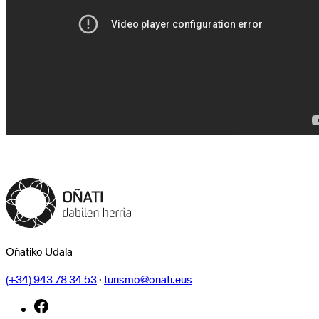
Oñatiko Udala
(+34) 943 78 34 53
·
turismo@onati.eus