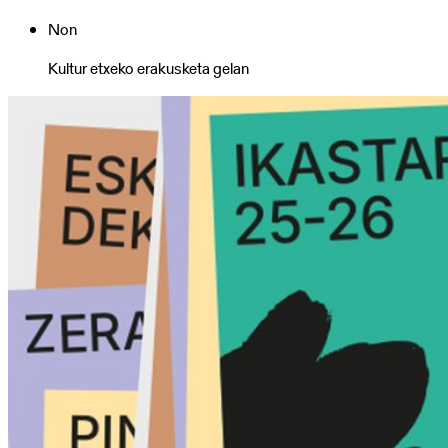
Ekainaren
Non
1etik
14
Kultur etxeko erakusketa gelan