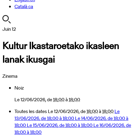
Català
ca
https://turismoa.xn-
Juin
12
-
Kultur Ikastaroetako ikasleen
oati-
gqa.eus/fr/agenda/eskulanen-
lanak ikusgai
erakusketa
Kultur
Ikastaroetako
Zinema
ikasleen
lanak
Noiz
ikusgai
2026-
Le
12/06/2026
, de
18:00
à
18:00
06-
Toutes les dates
Le
12/06/2026
, de
18:00
à
18:00
Le
12T18:00:00+02:00
13/06/2026
, de
18:00
à
18:00
Le
14/06/2026
, de
18:00
à
2026-
18:00
Le
15/06/2026
, de
18:00
à
18:00
Le
16/06/2026
, de
06-
18:00
à
18:00
12T18:00:00+02:00