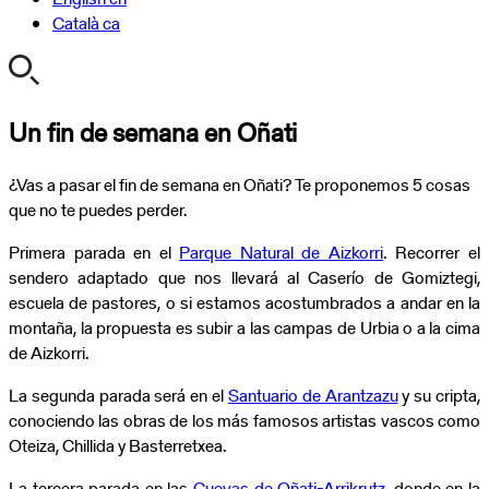
Català
ca
Un fin de semana en Oñati
¿Vas a pasar el fin de semana en Oñati? Te proponemos 5 cosas
que no te puedes perder.
Primera parada en el
Parque Natural de Aizkorri
. Recorrer el
sendero adaptado que nos llevará al Caserío de Gomiztegi,
escuela de pastores, o si estamos acostumbrados a andar en la
montaña, la propuesta es subir a las campas de Urbia o a la cima
de Aizkorri.
La segunda parada será en el
Santuario de Arantzazu
y su cripta,
conociendo las obras de los más famosos artistas vascos como
Oteiza, Chillida y Basterretxea.
La tercera parada en las
Cuevas de Oñati-Arrikrutz
, donde en la